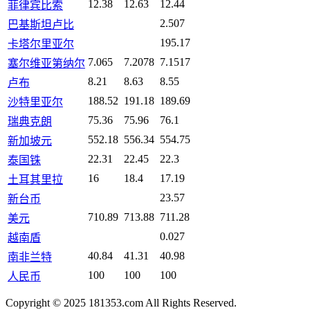
12.38
12.63
12.44
菲律宾比索
2.507
巴基斯坦卢比
195.17
卡塔尔里亚尔
7.065
7.2078
7.1517
塞尔维亚第纳尔
8.21
8.63
8.55
卢布
188.52
191.18
189.69
沙特里亚尔
75.36
75.96
76.1
瑞典克朗
552.18
556.34
554.75
新加坡元
22.31
22.45
22.3
泰国铢
16
18.4
17.19
土耳其里拉
23.57
新台币
710.89
713.88
711.28
美元
0.027
越南盾
40.84
41.31
40.98
南非兰特
100
100
100
人民币
Copyright © 2025 181353.com All Rights Reserved.